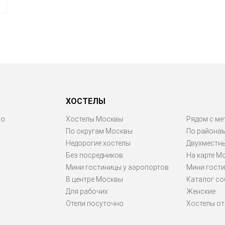
ХОСТЕЛЫ
ро
Хостелы Москвы
Рядом с ме
По округам Москвы
По района
Недорогие хостелы
Двухместн
Без посредников
На карте М
Мини гостиницы у аэропортов
Мини гости
В центре Москвы
Каталог со
Для рабочих
Женские
Отели посуточно
Хостелы от 