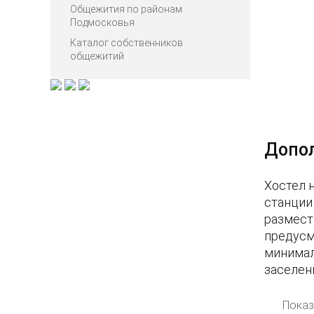
Общежития по районам
Подмосковья
Каталог собственников
общежитий
Допо
Хостел 
станции
размест
предусм
минимал
заселен
Показ