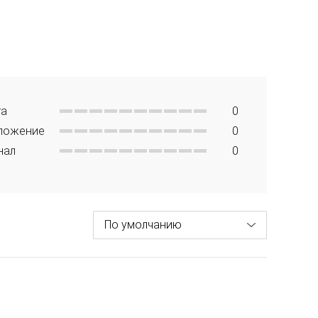
та
0
ложение
0
нал
0