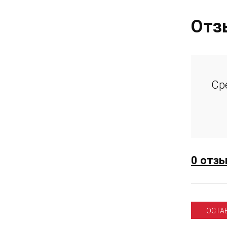
Отз
Ср
0 отз
ОСТА