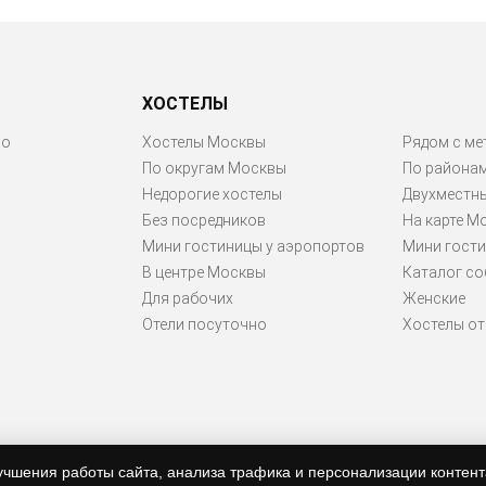
ХОСТЕЛЫ
ро
Хостелы Москвы
Рядом с ме
По округам Москвы
По района
Недорогие хостелы
Двухместн
Без посредников
На карте М
Мини гостиницы у аэропортов
Мини гости
В центре Москвы
Каталог со
Для рабочих
Женские
Отели посуточно
Хостелы от 
учшения работы сайта, анализа трафика и персонализации контент