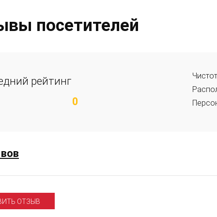
ывы посетителей
Чисто
едний рейтинг
Распо
0
Персо
ывов
ВИТЬ ОТЗЫВ