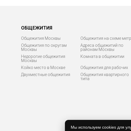
ОБЩЕЖИТИЯ
Общежития Москвы
Общежития на схеме мет
Общежития по округам
Адреса общежитий по
Москвы
районам Москвы
Недорогие общежития
Комната в общежитии
Москвы
Койко место в Москве
Общежития для рабочих
Двухместные общежития
Общежития квартирного
типа
Мы используем cookies для ул