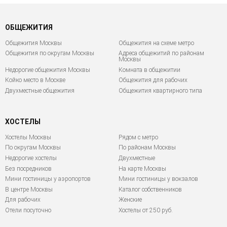
ОБЩЕЖИТИЯ
Общежития Москвы
Общежития на схеме метро
Общежития по округам Москвы
Адреса общежитий по районам
Москвы
Недорогие общежития Москвы
Комната в общежитии
Койко место в Москве
Общежития для рабочих
Двухместные общежития
Общежития квартирного типа
ХОСТЕЛЫ
Хостелы Москвы
Рядом с метро
По округам Москвы
По районам Москвы
Недорогие хостелы
Двухместные
Без посредников
На карте Москвы
Мини гостиницы у аэропортов
Мини гостиницы у вокзалов
В центре Москвы
Каталог собственников
Для рабочих
Женские
Отели посуточно
Хостелы от 250 руб.