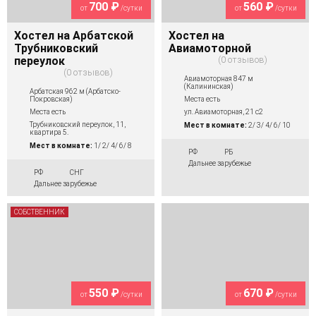
700 ₽
560 ₽
от
/сутки
от
/сутки
Хостел на Арбатской
Хостел на
Трубниковский
Авиамоторной
переулок
0 отзывов
0 отзывов
Авиамоторная 847 м
(Калининская)
Арбатская 962 м (Арбатско-
Покровская)
Места есть
Места есть
ул. Авиамоторная, 21 с2
Трубниковский переулок, 11,
Мест в комнате:
2/ 3/ 4/ 6/ 10
квартира 5.
Мест в комнате:
1/ 2/ 4/ 6/ 8
РФ
РБ
Дальнее зарубежье
РФ
СНГ
Дальнее зарубежье
СОБСТВЕННИК
550 ₽
670 ₽
от
/сутки
от
/сутки