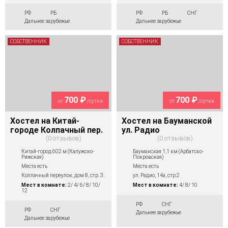
РФ
РБ
РФ
РБ
СНГ
Дальнее зарубежье
Дальнее зарубежье
СОБСТВЕННИК
СОБСТВЕННИК
700 ₽
700 ₽
от
/сутки
от
/сутки
Хостел на Китай-
Хостел на Бауманской
городе Колпачный пер.
ул. Радио
0 отзывов
0 отзывов
Китай-город 602 м (Калужско-
Бауманская 1,1 км (Арбатско-
Рижская)
Покровская)
Места есть
Места есть
Колпачный переулок, дом 8, стр. 3.
ул. Радио, 14а, стр.2
Мест в комнате:
2/ 4/ 6/ 8/ 10/
Мест в комнате:
4/ 8/ 10
12
РФ
СНГ
РФ
СНГ
Дальнее зарубежье
Дальнее зарубежье