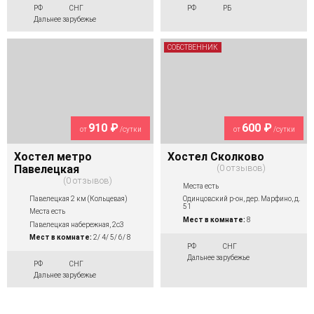
РФ
СНГ
РФ
РБ
Дальнее зарубежье
СОБСТВЕННИК
910 ₽
600 ₽
от
/сутки
от
/сутки
Хостел метро
Хостел Сколково
Павелецкая
0 отзывов
0 отзывов
Места есть
Павелецкая 2 км (Кольцевая)
Одинцовский р-он, дер. Марфино, д.
51
Места есть
Мест в комнате:
8
Павелецкая набережная, 2с3
Мест в комнате:
2/ 4/ 5/ 6/ 8
РФ
СНГ
Дальнее зарубежье
РФ
СНГ
Дальнее зарубежье