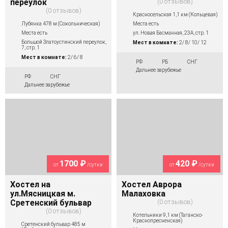
переулок
0 отзывов
0 отзывов
Красносельская 1,1 км (Кольцевая)
Лубянка 478 м (Сокольническая)
Места есть
Места есть
ул. Новая Басманная, 23А, стр. 1
Большой Златоустинский переулок,
Мест в комнате:
2/ 8/ 10/ 12
7, стр. 1
Мест в комнате:
2/ 6/ 8
РФ
РБ
СНГ
Дальнее зарубежье
РФ
СНГ
Дальнее зарубежье
1700 ₽
420 ₽
от
/сутки
от
/сутки
Хостел на
Хостел Аврора
ул.Мясницкая м.
Малаховка
Сретенский бульвар
0 отзывов
0 отзывов
Котельники 9,1 км (Таганско-
Краснопресненская)
Сретенский бульвар 485 м