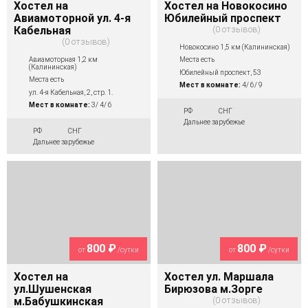
Хостел на
Хостел на Новокосино
Авиамоторной ул. 4-я
Юбилейный проспект
Кабельная
0 отзывов
0 отзывов
Новокосино 1,5 км (Калининская)
Авиамоторная 1,2 км
Места есть
(Калининская)
Юбилейный проспект, 53
Места есть
Мест в комнате:
4/ 6/ 9
ул. 4-я Кабельная, 2, стр. 1.
Мест в комнате:
3/ 4/ 6
РФ
СНГ
Дальнее зарубежье
РФ
СНГ
Дальнее зарубежье
800 ₽
800 ₽
от
/сутки
от
/сутки
Хостел на
Хостел ул. Маршала
ул.Шушенская
Бирюзова м.Зорге
м.Бабушкинская
0 отзывов