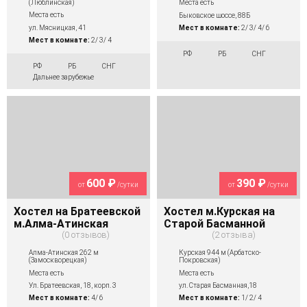
(Люблинская)
Места есть
Места есть
Быковское шоссе, 88Б
ул. Мясницкая, 41
Мест в комнате:
2/ 3/ 4/ 6
Мест в комнате:
2/ 3/ 4
РФ
РБ
СНГ
РФ
РБ
СНГ
Дальнее зарубежье
600 ₽
390 ₽
от
/сутки
от
/сутки
Хостел на Братеевской
Хостел м.Курская на
м.Алма-Атинская
Старой Басманной
0 отзывов
2 отзыва
Алма-Атинская 262 м
Курская 944 м (Арбатско-
(Замоскворецкая)
Покровская)
Места есть
Места есть
Ул. Братеевская, 18, корп. 3
ул. Старая Басманная,18
Мест в комнате:
4/ 6
Мест в комнате:
1/ 2/ 4