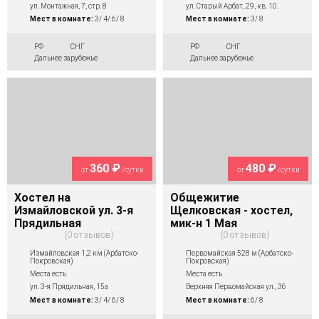
ул. Монтажная, 7, стр. 8
ул. Старый Арбат, 29, кв. 10.
Мест в комнате:
3/ 4/ 6/ 8
Мест в комнате:
3/ 8
РФ
СНГ
РФ
СНГ
Дальнее зарубежье
Дальнее зарубежье
360 ₽
480 ₽
от
/сутки
от
/сутки
Хостел на
Общежитие
Измайловской ул. 3-я
Щелковская - хостел,
Прядильная
мик-н 1 Мая
0 отзывов
0 отзывов
Измайловская 1,2 км (Арбатско-
Первомайская 528 м (Арбатско-
Покровская)
Покровская)
Места есть
Места есть
ул. 3-я Прядильная, 15а
Верхняя Первомайская ул., 36
Мест в комнате:
3/ 4/ 6/ 8
Мест в комнате:
6/ 8