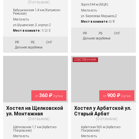
0 отзывов
Зорге 344 м (МЦК)
Бабушкинская 1,4 км (Калужско-
Места есть
Рижская)
ул. Бирюзова Маршала,2
Места есть
Мест в комнате:
6/ 8
ул.Шушенская ,3 ,корпус 2
Мест в комнате:
1/ 2/ 3
РФ
РБ
СНГ
Дальнее зарубежье
РФ
РБ
СНГ
Дальнее зарубежье
СОБСТВЕННИК
360 ₽
900 ₽
от
/сутки
от
/сутки
Хостел на Щелковской
Хостел у Арбатской ул.
ул. Монтажная
Старый Арбат
0 отзывов
0 отзывов
Щёлковская 1,7 км (Арбатско-
Арбатская 560 м (Арбатско-
Покровская)
Покровская)
Места есть
Места есть