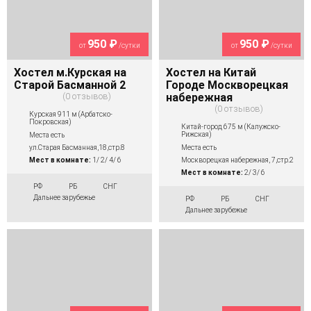
950 ₽
950 ₽
от
/сутки
от
/сутки
Хостел м.Курская на
Хостел на Китай
Старой Басманной 2
Городе Москворецкая
0 отзывов
набережная
0 отзывов
Курская 911 м (Арбатско-
Покровская)
Китай-город 675 м (Калужско-
Рижская)
Места есть
Места есть
ул.Старая Басманная,18,стр.8
Москворецкая набережная, 7,стр.2
Мест в комнате:
1/ 2/ 4/ 6
Мест в комнате:
2/ 3/ 6
РФ
РБ
СНГ
Дальнее зарубежье
РФ
РБ
СНГ
Дальнее зарубежье