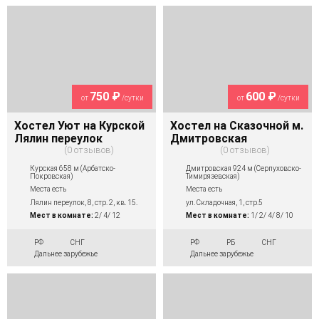
750 ₽
600 ₽
от
/сутки
от
/сутки
Хостел Уют на Курской
Хостел на Сказочной м.
Лялин переулок
Дмитровская
0 отзывов
0 отзывов
Курская 658 м (Арбатско-
Дмитровская 924 м (Серпуховско-
Покровская)
Тимирязевская)
Места есть
Места есть
Лялин переулок, 8, стр. 2, кв. 15.
ул. Складочная, 1, стр.5
Мест в комнате:
2/ 4/ 12
Мест в комнате:
1/ 2/ 4/ 8/ 10
РФ
СНГ
РФ
РБ
СНГ
Дальнее зарубежье
Дальнее зарубежье