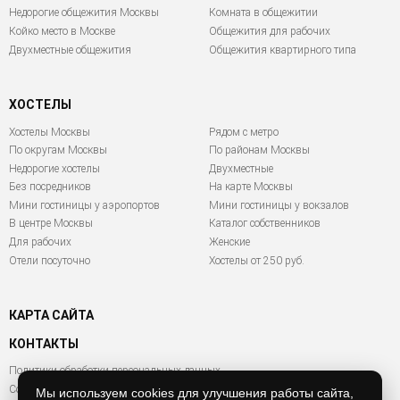
Недорогие общежития Москвы
Комната в общежитии
Койко место в Москве
Общежития для рабочих
Двухместные общежития
Общежития квартирного типа
ХОСТЕЛЫ
Хостелы Москвы
Рядом с метро
По округам Москвы
По районам Москвы
Недорогие хостелы
Двухместные
Без посредников
На карте Москвы
Мини гостиницы у аэропортов
Мини гостиницы у вокзалов
В центре Москвы
Каталог собственников
Для рабочих
Женские
Отели посуточно
Хостелы от 250 руб.
КАРТА САЙТА
КОНТАКТЫ
Политики обработки персональных данных
Согласие на обработку персональных данных
Мы используем cookies для улучшения работы сайта,