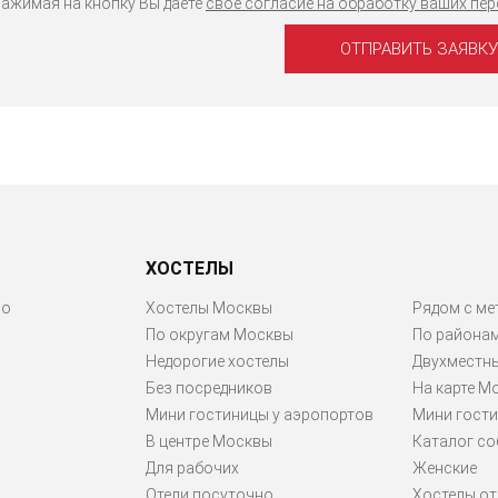
ажимая на кнопку Вы даёте
свое согласие на обработку ваших пе
ХОСТЕЛЫ
ро
Хостелы Москвы
Рядом с ме
По округам Москвы
По района
Недорогие хостелы
Двухместн
Без посредников
На карте М
Мини гостиницы у аэропортов
Мини гости
В центре Москвы
Каталог со
Для рабочих
Женские
Отели посуточно
Хостелы от 