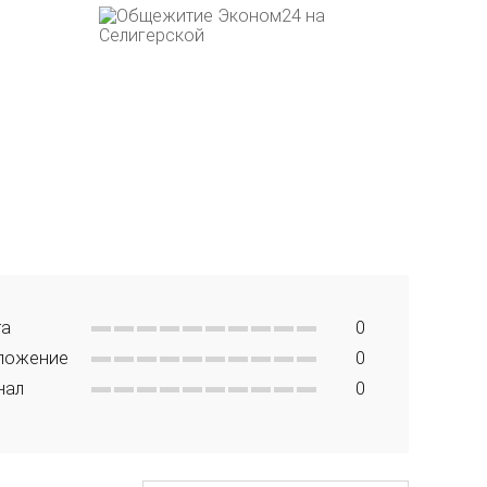
та
0
ложение
0
нал
0