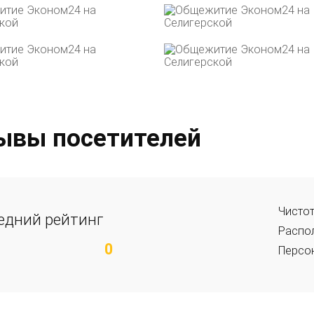
ывы посетителей
Чисто
едний рейтинг
Распо
0
Персо