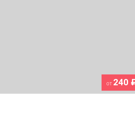
240 
от