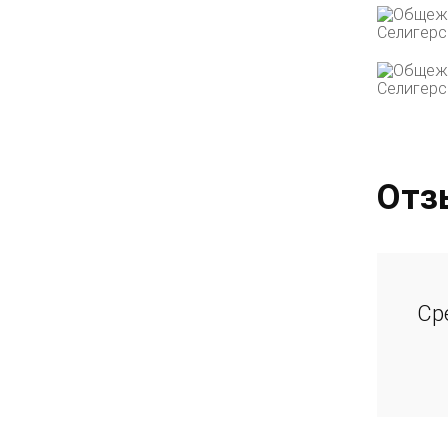
Отз
Ср