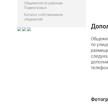
Общежития по районам
Подмосковья
Каталог собственников
общежитий
Допо
Общежит
по улиц
размеще
следующ
дополни
телефо
Фотогр