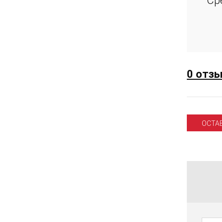
Ср
0 отз
ОСТА