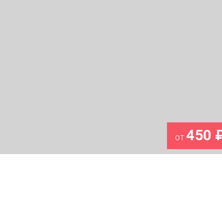
450 
от