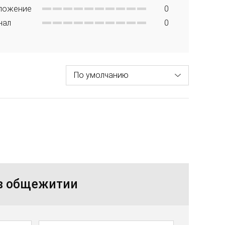
ложение
0
нал
0
 в общежитии