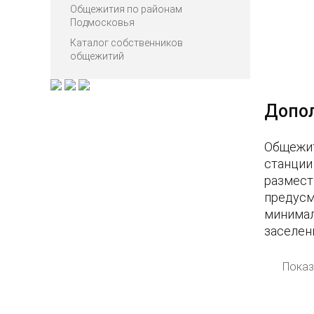
Общежития по районам
Подмосковья
Каталог собственников
общежитий
Допо
Общежит
станции
размест
предусм
минимал
заселен
Показ