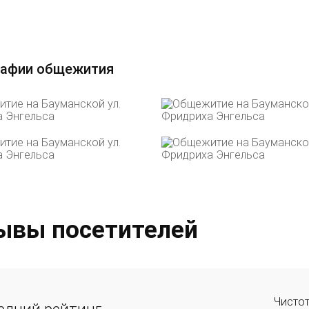
афии общежития
ывы посетителей
Чисто