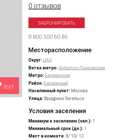
0 отзывов
ЗАБРОНИРОВАТЬ
8 800 500 60 86
Месторасположение
Округ:
ЦАО
Ветка метро:
Арбатско-Покровская
Метро:
Бауманская
₽
Район:
Басманный
/сут
Населенный пункт:
Москва
Улица:
Фридриха Энгельса
Условия заселения
Минимум к заселению (чел.):
1
Минимальный срок (дн.):
1
Мест в комнате:
8/ 10/ 12