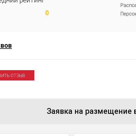
едний рейтинг
Распо
0
Персо
ывов
ВИТЬ ОТЗЫВ
Заявка на размещение
Телефон
Имя