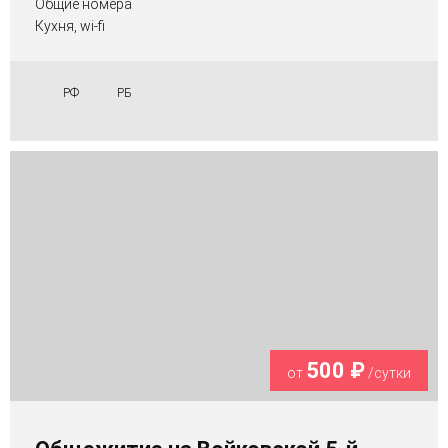
Общие номера
Кухня, wi-fi
РФ
РБ
500 ₽
от
/сутки