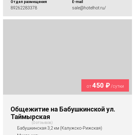
Отдел размещения
E-mail
89262283378
sale@hotelhot.ru/
450 ₽
от
/сутки
Общежитие на Бабушкинской ул.
Таймырская
0 отзывов
Бабушкинская 3,2 км (Калужско-Рижская)