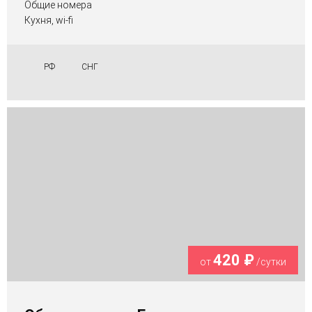
Общие номера
Кухня, wi-fi
РФ
СНГ
420 ₽
от
/сутки