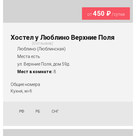
450 ₽
от
/сутки
Хостел у Люблино Верхние Поля
0 отзывов
Люблино (Люблинская)
Места есть
ул. Верхние Поля, дом 59д
Мест в комнате:
8
Общие номера
Кухня, wi-fi
РФ
РБ
СНГ