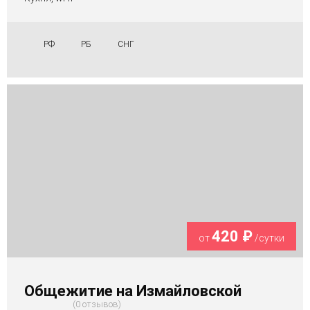
РФ
РБ
СНГ
420 ₽
от
/сутки
Общежитие на Измайловской
0 отзывов