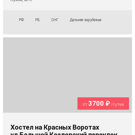
РФ
РБ
СНГ
Дальнее зарубежье
3700 ₽
от
/сутки
Хостел на Красных Воротах
ул.Большой Козловский переулок