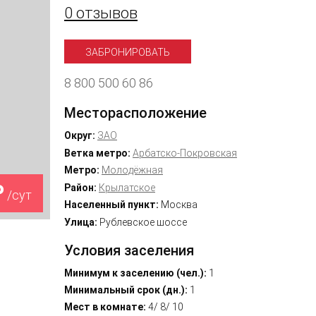
0 отзывов
ЗАБРОНИРОВАТЬ
8 800 500 60 86
Месторасположение
Округ:
ЗАО
Ветка метро:
Арбатско-Покровская
Метро:
Молодёжная
₽
Район:
Крылатское
/сут
Населенный пункт:
Москва
Улица:
Рублевское шоссе
Условия заселения
Минимум к заселению (чел.):
1
Минимальный срок (дн.):
1
Мест в комнате:
4/ 8/ 10