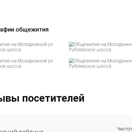
афии общежития
ывы посетителей
Чисто