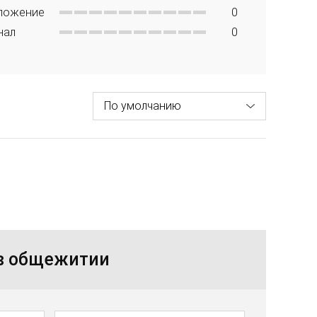
ложение
0
нал
0
 в общежитии