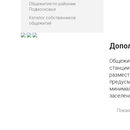
Общежития по районам
Подмосковья
Каталог собственников
общежитий
Допо
Общежит
станции
размест
предусм
минимал
заселен
Показ