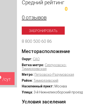
Средний рейтинг
0
0 отзывов
ЗАБРОНИРОВАТЬ
8 800 500 60 86
Месторасположение
Округ:
САО
Ветка метро:
Серпуховско-
Тимирязевская
Метро:
Петровско-Разумовская
₽
/сут
Район:
Тимирязевский
Населенный пункт:
Москва
Улица:
3-й Нижнелихоборский проезд
Условия заселения