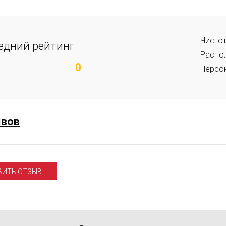
Чисто
едний рейтинг
Распо
0
Персо
ывов
ВИТЬ ОТЗЫВ