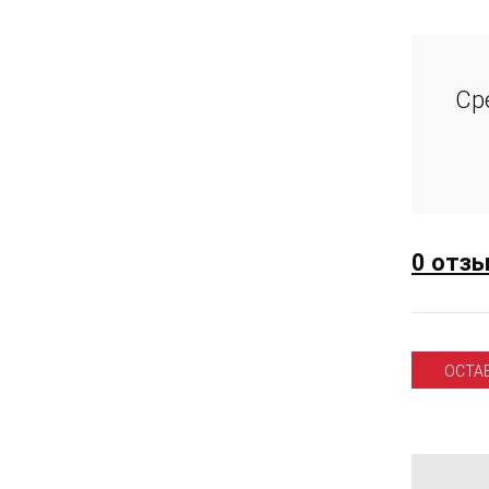
Ср
0 отз
ОСТА