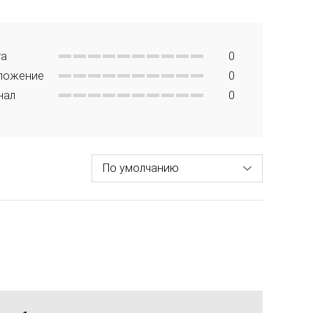
та
0
ложение
0
нал
0