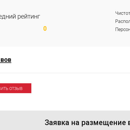
Чисто
едний рейтинг
Распо
0
Персо
ывов
ВИТЬ ОТЗЫВ
Заявка на размещение