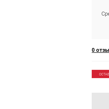
Ср
0 отз
ОСТА