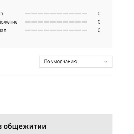
та
0
ложение
0
нал
0
 в общежитии