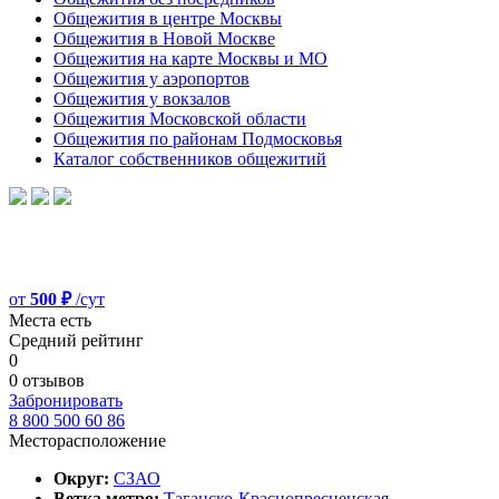
Общежития в центре Москвы
Общежития в Новой Москве
Общежития на карте Москвы и МО
Общежития у аэропортов
Общежития у вокзалов
Общежития Московской области
Общежития по районам Подмосковья
Каталог собственников общежитий
от
500 ₽
/сут
Места есть
Средний рейтинг
0
0 отзывов
Забронировать
8 800 500 60 86
Месторасположение
Округ:
СЗАО
Ветка метро:
Таганско-Краснопресненская