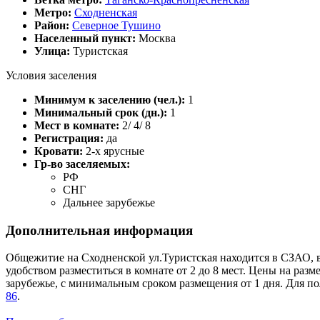
Метро:
Сходненская
Район:
Северное Тушино
Населенный пункт:
Москва
Улица:
Туристская
Условия заселения
Минимум к заселению (чел.):
1
Минимальный срок (дн.):
1
Мест в комнате:
2/ 4/ 8
Регистрация:
да
Кровати:
2-х ярусные
Гр-во заселяемых:
РФ
СНГ
Дальнее зарубежье
Дополнительная информация
Общежитие на Сходненской ул.Туристская находится в СЗАО, в
удобством разместиться в комнате от 2 до 8 мест. Цены на ра
зарубежье, с минимальным сроком размещения от 1 дня. Для п
86
.