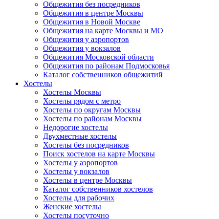
Общежития без посредников
Общежития в центре Москвы
Общежития в Новой Москве
Общежития на карте Москвы и МО
Общежития у аэропортов
Общежития у вокзалов
Общежития Московской области
Общежития по районам Подмосковья
Каталог собственников общежитий
Хостелы
Хостелы Москвы
Хостелы рядом с метро
Хостелы по округам Москвы
Хостелы по районам Москвы
Недорогие хостелы
Двухместные хостелы
Хостелы без посредников
Поиск хостелов на карте Москвы
Хостелы у аэропортов
Хостелы у вокзалов
Хостелы в центре Москвы
Каталог собственников хостелов
Хостелы для рабочих
Женские хостелы
Хостелы посуточно