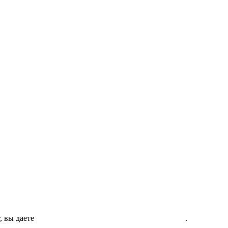
, вы даете
Согласие на использование файлов Cookie
.