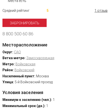
Места есть
Средний рейтинг
5
1 отзыв
ЗАБРОНИРОВАТЬ
8 800 500 60 86
Месторасположение
Округ:
САО
Ветка метро:
Замоскворецкая
Метро:
Войковская
Район:
Войковский
Населенный пункт:
Москва
Улица:
5-й Войковский проезд
Условия заселения
Минимум к заселению (чел.):
1
Минимальный срок (дн.):
1