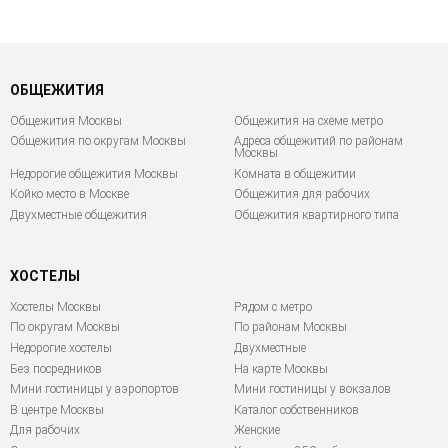
ОБЩЕЖИТИЯ
Общежития Москвы
Общежития на схеме метро
Общежития по округам Москвы
Адреса общежитий по районам
Москвы
Недорогие общежития Москвы
Комната в общежитии
Койко место в Москве
Общежития для рабочих
Двухместные общежития
Общежития квартирного типа
ХОСТЕЛЫ
Хостелы Москвы
Рядом с метро
По округам Москвы
По районам Москвы
Недорогие хостелы
Двухместные
Без посредников
На карте Москвы
Мини гостиницы у аэропортов
Мини гостиницы у вокзалов
В центре Москвы
Каталог собственников
Для рабочих
Женские