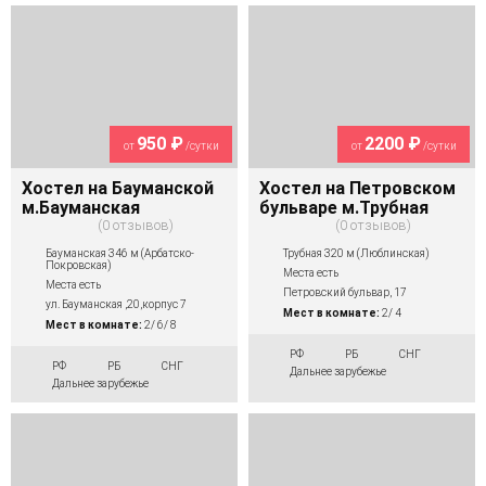
950 ₽
2200 ₽
от
/сутки
от
/сутки
Хостел на Бауманской
Хостел на Петровском
м.Бауманская
бульваре м.Трубная
0 отзывов
0 отзывов
Бауманская 346 м (Арбатско-
Трубная 320 м (Люблинская)
Покровская)
Места есть
Места есть
Петровский бульвар, 17
ул. Бауманская ,20,корпус 7
Мест в комнате:
2/ 4
Мест в комнате:
2/ 6/ 8
РФ
РБ
СНГ
РФ
РБ
СНГ
Дальнее зарубежье
Дальнее зарубежье