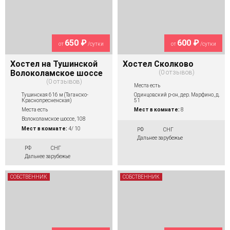
650 ₽
600 ₽
от
/сутки
от
/сутки
Хостел на Тушинской
Хостел Сколково
Волоколамское шоссе
0 отзывов
0 отзывов
Места есть
Тушинская 616 м (Таганско-
Одинцовский р-он, дер. Марфино, д.
Краснопресненская)
51
Места есть
Мест в комнате:
8
Волоколамское шоссе, 108
Мест в комнате:
4/ 10
РФ
СНГ
Дальнее зарубежье
РФ
СНГ
Дальнее зарубежье
СОБСТВЕННИК
СОБСТВЕННИК