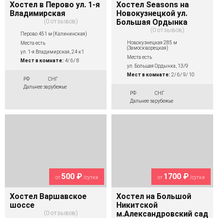
Хостел в Перово ул. 1-я
Хостел Seasons на
Владимирская
Новокузнецкой ул.
0 отзывов
Большая Ордынка
0 отзывов
Перово 451 м (Калининская)
Новокузнецкая 285 м
Места есть
(Замоскворецкая)
ул. 1-я Владимирская, 24 к1
Места есть
Мест в комнате:
4/ 6/ 8
ул. Большая Ордынка, 13/9
Мест в комнате:
2/ 6/ 9/ 10
РФ
СНГ
Дальнее зарубежье
РФ
СНГ
Дальнее зарубежье
500 ₽
1700 ₽
от
/сутки
от
/сутки
Хостел Варшавское
Хостел на Большой
шоссе
Никитской
0 отзывов
м.Александровский сад