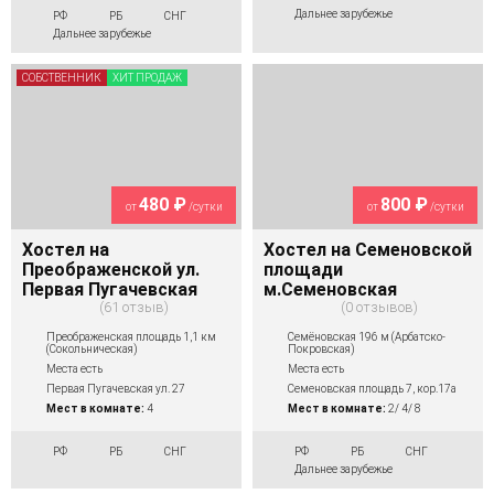
Дальнее зарубежье
РФ
РБ
СНГ
Дальнее зарубежье
СОБСТВЕННИК
ХИТ ПРОДАЖ
480 ₽
800 ₽
от
/сутки
от
/сутки
Хостел на
Хостел на Семеновской
Преображенской ул.
площади
Первая Пугачевская
м.Семеновская
61 отзыв
0 отзывов
Преображенская площадь 1,1 км
Семёновская 196 м (Арбатско-
(Сокольническая)
Покровская)
Места есть
Места есть
Первая Пугачевская ул. 27
Семеновская площадь 7, кор.17а
Мест в комнате:
4
Мест в комнате:
2/ 4/ 8
РФ
РБ
СНГ
РФ
РБ
СНГ
Дальнее зарубежье