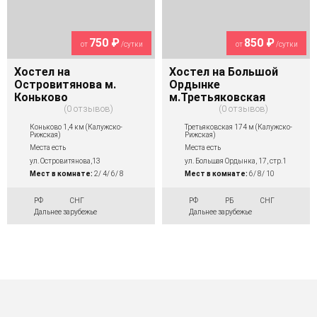
750 ₽
850 ₽
от
/сутки
от
/сутки
Хостел на
Хостел на Большой
Островитянова м.
Ордынке
Коньково
м.Третьяковская
0 отзывов
0 отзывов
Коньково 1,4 км (Калужско-
Третьяковская 174 м (Калужско-
Рижская)
Рижская)
Места есть
Места есть
ул. Островитянова,13
ул. Большая Ордынка, 17, стр.1
Мест в комнате:
2/ 4/ 6/ 8
Мест в комнате:
6/ 8/ 10
РФ
СНГ
РФ
РБ
СНГ
Дальнее зарубежье
Дальнее зарубежье