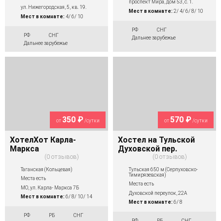
проспект Мира, дом 53, с. 1.
ул. Нижегородская, 5, кв. 19.
Мест в комнате:
2/ 4/ 6/ 8/ 10
Мест в комнате:
4/ 6/ 10
РФ
СНГ
РФ
СНГ
Дальнее зарубежье
Дальнее зарубежье
350 ₽
570 ₽
от
/сутки
от
/сутки
ХотелХот Карла-
Хостел на Тульской
Маркса
Духовской пер.
0 отзывов
0 отзывов
Таганская (Кольцевая)
Тульская 650 м (Серпуховско-
Тимирязевская)
Места есть
Места есть
МО, ул. Карла- Маркса 7Б
Духовской переулок, 22А
Мест в комнате:
6/ 8/ 10/ 14
Мест в комнате:
6/ 8
РФ
РБ
СНГ
РФ
РБ
СНГ