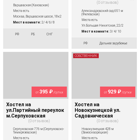
0 отзывов
Варшавская (Каховская)
Александровский сад 651 м
Места есть
(Филевская)
Москва, Варшавское шоссе, 18к2
Места есть
Мест в комнате:
2/ 4/ 6/ 8
Ул.Большая Никитская, 22/2
Мест в комнате:
3/ 4/ 10
РФ
РБ
СНГ
РФ
Дальнее зарубежье
СОБСТВЕННИК
395 ₽
929 ₽
от
/сутки
от
/сутки
Хостел на
Хостел на
ул.Партийный переулок
Новокузнецкой ул.
м.Серпуховская
Садовническая
0 отзывов
0 отзывов
Серпуховская 776 м (Серпуховско-
Новокузнецкая 428 м
Тимирязевская)
(Замоскворецкая)
Места есть
Места есть