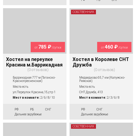
СОБСТВЕННИК
785 ₽
460 ₽
от
/сутки
от
/сутки
Хостел на переулке
Хостел в Королеве СНТ
Красина м.Баррикадная
Дружба
0 отзывов
0 отзывов
Баррикадная 777 м (Таганско-
Медведково 65,7 км (Калужско-
Краснопресненская)
Рижская)
Места есть
Места есть
ул.Переулок Красина,15,стр 1
СНТ Дружба, 413
Мест в комнате:
2/ 6/ 8/ 10
Мест в комнате:
2/ 3/ 6/ 8
РФ
РБ
СНГ
РФ
СНГ
Дальнее зарубежье
Дальнее зарубежье
СОБСТВЕННИК