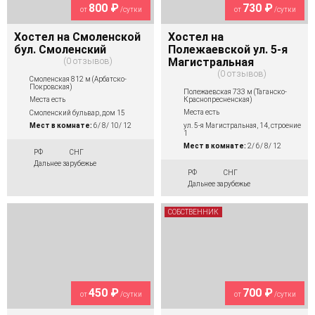
800 ₽
730 ₽
от
/сутки
от
/сутки
Хостел на Смоленской
Хостел на
бул. Смоленский
Полежаевской ул. 5-я
0 отзывов
Магистральная
0 отзывов
Смоленская 812 м (Арбатско-
Покровская)
Полежаевская 733 м (Таганско-
Краснопресненская)
Места есть
Места есть
Смоленский бульвар, дом 15
ул. 5-я Магистральная, 14, строение
Мест в комнате:
6/ 8/ 10/ 12
1
Мест в комнате:
2/ 6/ 8/ 12
РФ
СНГ
Дальнее зарубежье
РФ
СНГ
Дальнее зарубежье
СОБСТВЕННИК
450 ₽
700 ₽
от
/сутки
от
/сутки