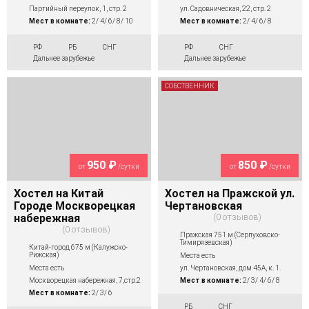
Партийный переулок, 1, стр. 2
ул. Садовническая, 22, стр. 2
Мест в комнате:
2/ 4/ 6/ 8/ 10
Мест в комнате:
2/ 4/ 6/ 8
РФ
РБ
СНГ
РФ
СНГ
Дальнее зарубежье
Дальнее зарубежье
СОБСТВЕННИК
950 ₽
850 ₽
от
/сутки
от
/сутки
Хостел на Китай
Хостел на Пражской ул.
Городе Москворецкая
Чертановская
набережная
0 отзывов
0 отзывов
Пражская 751 м (Серпуховско-
Тимирязевская)
Китай-город 675 м (Калужско-
Рижская)
Места есть
Места есть
ул. Чертановская, дом 45А, к. 1.
Москворецкая набережная, 7,стр.2
Мест в комнате:
2/ 3/ 4/ 6/ 8
Мест в комнате:
2/ 3/ 6
РБ
СНГ