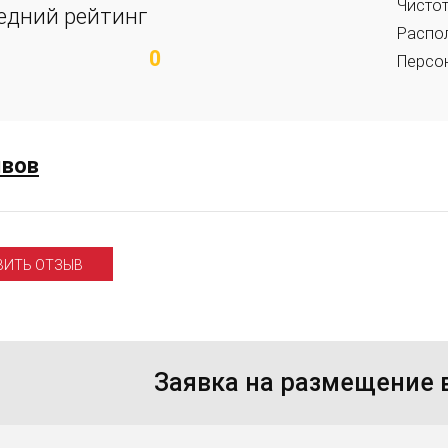
Чисто
едний рейтинг
Распо
0
Персо
ывов
ВИТЬ ОТЗЫВ
Заявка на размещение