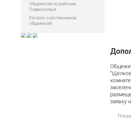
Общежития по районам
Подмосковья
Каталог собственников
общежитий
Допо
Общежит
"Щёлков
комнате
заселен
размеще
заявку 
Показ