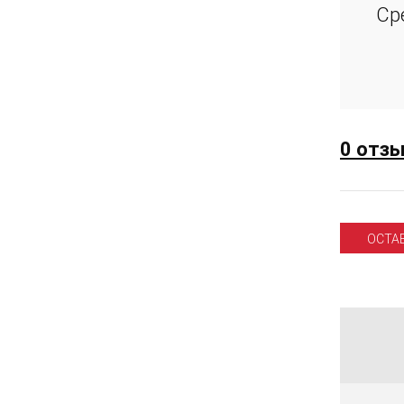
Ср
0 отз
ОСТА