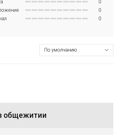
та
0
ложение
0
нал
0
 в общежитии