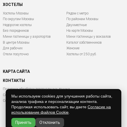
ХОСТЕЛЫ
Хостелы Москвы
Рядом с метро
По округам Москвы
По районам Москвы
Недорогие хостелы
Двухместные
Без посредников
На карте Москвы
Мини гостиницы у аэропортов
Мини гостиницы у вокзалов
В центре Москвы
Каталог собственников
Для рабочих
Женские
Отели посуточно
Хостелы от 250 руб.
КАРТА САЙТА
КОНТАКТЫ
Политики обработки персональных данных
Согласие на обработку персональных данных
Мы используем cookies для улучшения работы сайта,
Согласие на обработку файлов Cookies
анализа трафика и персонализации контента.
Продолжая использовать сайт, вы даете
Согласие на
использование файлов Cookie
.
Принять
Отклонить
© 2011 - 2026 hostel