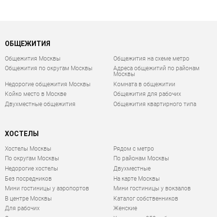
ОБЩЕЖИТИЯ
Общежития Москвы
Общежития на схеме метро
Общежития по округам Москвы
Адреса общежитий по районам
Москвы
Недорогие общежития Москвы
Комната в общежитии
Койко место в Москве
Общежития для рабочих
Двухместные общежития
Общежития квартирного типа
ХОСТЕЛЫ
Хостелы Москвы
Рядом с метро
По округам Москвы
По районам Москвы
Недорогие хостелы
Двухместные
Без посредников
На карте Москвы
Мини гостиницы у аэропортов
Мини гостиницы у вокзалов
В центре Москвы
Каталог собственников
Для рабочих
Женские