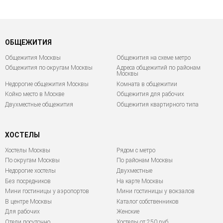
ОБЩЕЖИТИЯ
Общежития Москвы
Общежития на схеме метро
Общежития по округам Москвы
Адреса общежитий по районам
Москвы
Недорогие общежития Москвы
Комната в общежитии
Койко место в Москве
Общежития для рабочих
Двухместные общежития
Общежития квартирного типа
ХОСТЕЛЫ
Хостелы Москвы
Рядом с метро
По округам Москвы
По районам Москвы
Недорогие хостелы
Двухместные
Без посредников
На карте Москвы
Мини гостиницы у аэропортов
Мини гостиницы у вокзалов
В центре Москвы
Каталог собственников
Для рабочих
Женские
Отели посуточно
Хостелы от 250 руб.