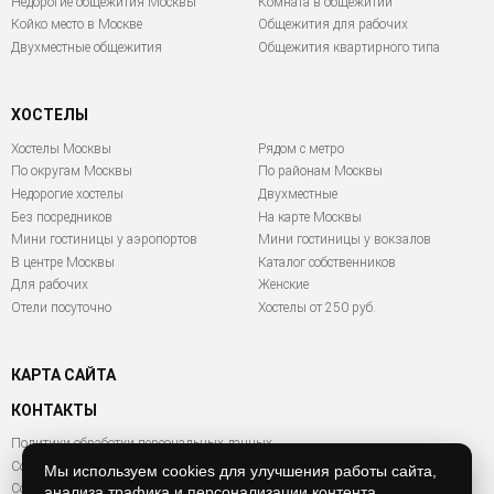
Недорогие общежития Москвы
Комната в общежитии
Койко место в Москве
Общежития для рабочих
Двухместные общежития
Общежития квартирного типа
ХОСТЕЛЫ
Хостелы Москвы
Рядом с метро
По округам Москвы
По районам Москвы
Недорогие хостелы
Двухместные
Без посредников
На карте Москвы
Мини гостиницы у аэропортов
Мини гостиницы у вокзалов
В центре Москвы
Каталог собственников
Для рабочих
Женские
Отели посуточно
Хостелы от 250 руб.
КАРТА САЙТА
КОНТАКТЫ
Политики обработки персональных данных
Согласие на обработку персональных данных
Мы используем cookies для улучшения работы сайта,
Согласие на обработку файлов Cookies
анализа трафика и персонализации контента.