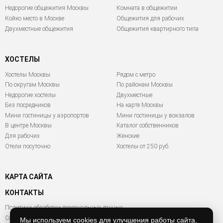
Недорогие общежития Москвы
Комната в общежитии
Койко место в Москве
Общежития для рабочих
Двухместные общежития
Общежития квартирного типа
ХОСТЕЛЫ
Хостелы Москвы
Рядом с метро
По округам Москвы
По районам Москвы
Недорогие хостелы
Двухместные
Без посредников
На карте Москвы
Мини гостиницы у аэропортов
Мини гостиницы у вокзалов
В центре Москвы
Каталог собственников
Для рабочих
Женские
Отели посуточно
Хостелы от 250 руб.
КАРТА САЙТА
КОНТАКТЫ
Политики обработки персональных данных
Согласие на обработку персональных данных
Мы используем cookies для улучшения работы сайта,