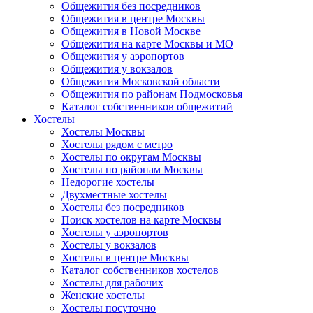
Общежития без посредников
Общежития в центре Москвы
Общежития в Новой Москве
Общежития на карте Москвы и МО
Общежития у аэропортов
Общежития у вокзалов
Общежития Московской области
Общежития по районам Подмосковья
Каталог собственников общежитий
Хостелы
Хостелы Москвы
Хостелы рядом с метро
Хостелы по округам Москвы
Хостелы по районам Москвы
Недорогие хостелы
Двухместные хостелы
Хостелы без посредников
Поиск хостелов на карте Москвы
Хостелы у аэропортов
Хостелы у вокзалов
Хостелы в центре Москвы
Каталог собственников хостелов
Хостелы для рабочих
Женские хостелы
Хостелы посуточно