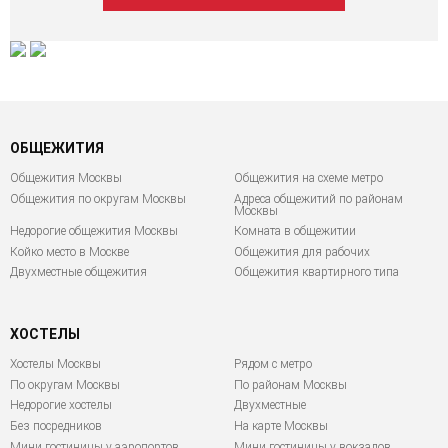
ОБЩЕЖИТИЯ
Общежития Москвы
Общежития на схеме метро
Общежития по округам Москвы
Адреса общежитий по районам
Москвы
Недорогие общежития Москвы
Комната в общежитии
Койко место в Москве
Общежития для рабочих
Двухместные общежития
Общежития квартирного типа
ХОСТЕЛЫ
Хостелы Москвы
Рядом с метро
По округам Москвы
По районам Москвы
Недорогие хостелы
Двухместные
Без посредников
На карте Москвы
Мини гостиницы у аэропортов
Мини гостиницы у вокзалов