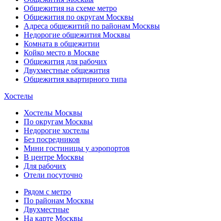
Общежития на схеме метро
Общежития по округам Москвы
Адреса общежитий по районам Москвы
Недорогие общежития Москвы
Комната в общежитии
Койко место в Москве
Общежития для рабочих
Двухместные общежития
Общежития квартирного типа
Хостелы
Хостелы Москвы
По округам Москвы
Недорогие хостелы
Без посредников
Мини гостиницы у аэропортов
В центре Москвы
Для рабочих
Отели посуточно
Рядом с метро
По районам Москвы
Двухместные
На карте Москвы