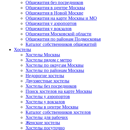
Общежития без посредников
Общежития в центре Москвы
Общежития в Новой Москве
Общежития на карте Москвы и МО
Общежития у аэропортов
Общежития у вокзалов
Общежития Московской области
Общежития по районам Подмосковья
Каталог собственников общежитий
Хостелы
Хостелы Москвы
Хостелы рядом с метро
Хостелы по округам Москвы
Хостелы по районам Москвы
Недорогие хостелы
Двухместные хостелы
Хостелы без посредников
Поиск хостелов на карте Москвы
Хостелы у аэропортов
Хостелы у вокзалов
Хостелы в центре Москвы
Каталог собственников хостелов
Хостелы для рабочих
Женские хостелы
Хостелы посуточно