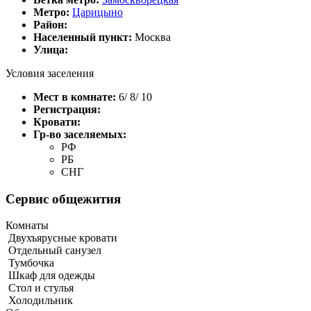
Метро:
Царицыно
Район:
Населенный пункт:
Москва
Улица:
Условия заселения
Мест в комнате:
6/ 8/ 10
Регистрация:
Кровати:
Гр-во заселяемых:
РФ
РБ
СНГ
Сервис общежития
Комнаты
Двухъярусные кровати
Отдельный санузел
Тумбочка
Шкаф для одежды
Стол и стулья
Холодильник