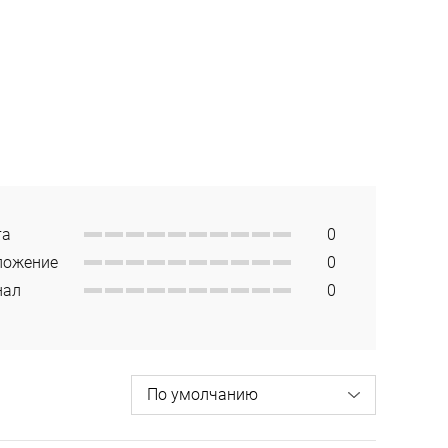
та
0
ложение
0
нал
0