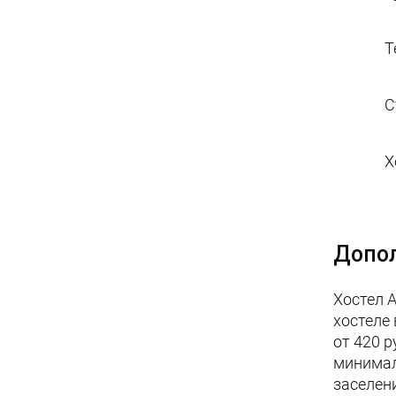
Т
С
Х
Допо
Хостел А
хостеле
от 420 р
минимал
заселен