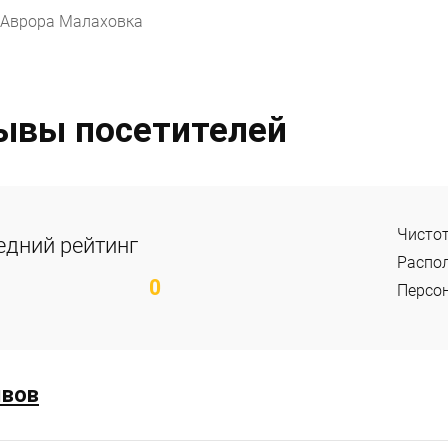
ывы посетителей
Чисто
едний рейтинг
Распо
0
Персо
ывов