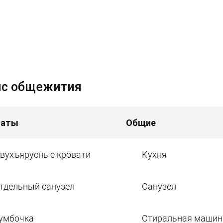
ис общежития
наты
Общие
вухъярусные кровати
Кухня
тдельный санузел
Санузел
умбочка
Стиральная машин