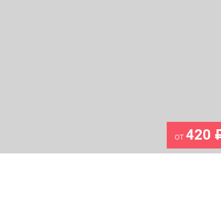
420 
от