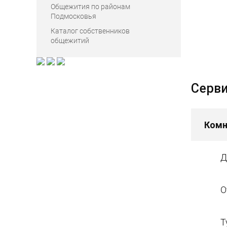
Общежития по районам
Подмосковья
Каталог собственников
общежитий
Серв
Ком
Д
О
Т