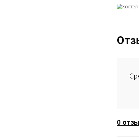
Отз
Ср
0 отз