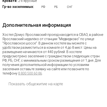
Кровати:
2-х ярусные
Гр-во заселяемых:
РФ
РБ
СНГ
Дополнительная информация
Хостел Домус Ярославский проезд находится в СВАО, в районе
Ярославский недалёко от станции "Медведково" по улице
"Ярославское шоссе". В данном хостеле вы можете с
удобством разместиться в комнате от 4 до 8 мест. Цены на
размещение начинаются от 440 рублей. В хостеле
предусмотрено заселение с гражданством следующих стран:
РФ, РБ, СНГ, с минимальным сроком размещения от 1 дня. Для
получения дополнительной информации по условиям
заселения оставьте заявку на сайте или позвоните по
телефону
8 800 500 60 86
.
Показать общежитие на карте