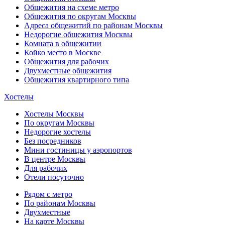
Общежития на схеме метро
Общежития по округам Москвы
Адреса общежитий по районам Москвы
Недорогие общежития Москвы
Комната в общежитии
Койко место в Москве
Общежития для рабочих
Двухместные общежития
Общежития квартирного типа
Хостелы
Хостелы Москвы
По округам Москвы
Недорогие хостелы
Без посредников
Мини гостиницы у аэропортов
В центре Москвы
Для рабочих
Отели посуточно
Рядом с метро
По районам Москвы
Двухместные
На карте Москвы