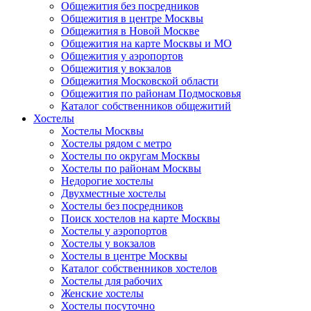
Общежития без посредников
Общежития в центре Москвы
Общежития в Новой Москве
Общежития на карте Москвы и МО
Общежития у аэропортов
Общежития у вокзалов
Общежития Московской области
Общежития по районам Подмосковья
Каталог собственников общежитий
Хостелы
Хостелы Москвы
Хостелы рядом с метро
Хостелы по округам Москвы
Хостелы по районам Москвы
Недорогие хостелы
Двухместные хостелы
Хостелы без посредников
Поиск хостелов на карте Москвы
Хостелы у аэропортов
Хостелы у вокзалов
Хостелы в центре Москвы
Каталог собственников хостелов
Хостелы для рабочих
Женские хостелы
Хостелы посуточно