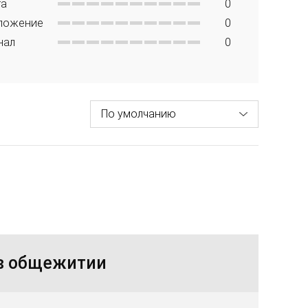
та
0
ложение
0
нал
0
 в общежитии