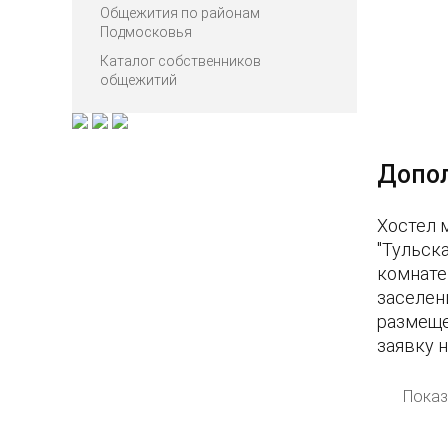
Общежития по районам
Подмосковья
Каталог собственников
общежитий
Допо
Хостел 
"Тульск
комнате
заселен
размеще
заявку 
Показ