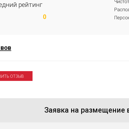
Чисто
едний рейтинг
Распо
0
Персо
ывов
ВИТЬ ОТЗЫВ
Заявка на размещение