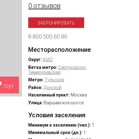
0 отзывов
ЗАБРОНИРОВАТЬ
8 800 500 60 86
Месторасположение
Округ:
ЮАО
Ветка метро:
Серпуховско-
Тимирязевская
Метро:
Тульская
₽
/сут
Район:
Донской
Населенный пункт:
Москва
Улица:
Варшавское шоссе
Условия заселения
Минимум к заселению (чел.):
1
Минимальный срок (дн.):
1