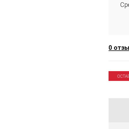
Ср
0 отз
ОСТА