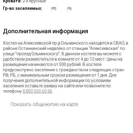
Кровати:
2-х ярусные
Гр-во заселяемых:
РФ
РБ
Дополнительная информация
Хостел на Алексеевской пр-д Ольминского находится в СВАО, в
районе Останкинский недалёко от станции "Алексеевская" по
улице "проезд Ольминского". В данном хостеле вы можете с
удобством разместиться в комнате от 4 до 12 мест. Цены на
размещение начинаются от 500 рублей. В хостеле
предусмотрено заселение с гражданством следующих стран:
РФ, РБ, с минимальным сроком размещения от 1 дня. Для
получения дополнительной информации по условиям
заселения оставьте заявку на сайте или позвоните по
телефону
8 800 500 60 86
.
Показать общежитие на карте