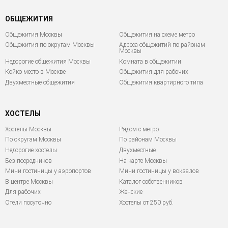
ОБЩЕЖИТИЯ
Общежития Москвы
Общежития на схеме метро
Общежития по округам Москвы
Адреса общежитий по районам
Москвы
Недорогие общежития Москвы
Комната в общежитии
Койко место в Москве
Общежития для рабочих
Двухместные общежития
Общежития квартирного типа
ХОСТЕЛЫ
Хостелы Москвы
Рядом с метро
По округам Москвы
По районам Москвы
Недорогие хостелы
Двухместные
Без посредников
На карте Москвы
Мини гостиницы у аэропортов
Мини гостиницы у вокзалов
В центре Москвы
Каталог собственников
Для рабочих
Женские
Отели посуточно
Хостелы от 250 руб.