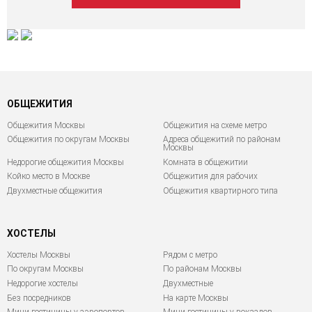
ОБЩЕЖИТИЯ
Общежития Москвы
Общежития на схеме метро
Общежития по округам Москвы
Адреса общежитий по районам
Москвы
Недорогие общежития Москвы
Комната в общежитии
Койко место в Москве
Общежития для рабочих
Двухместные общежития
Общежития квартирного типа
ХОСТЕЛЫ
Хостелы Москвы
Рядом с метро
По округам Москвы
По районам Москвы
Недорогие хостелы
Двухместные
Без посредников
На карте Москвы