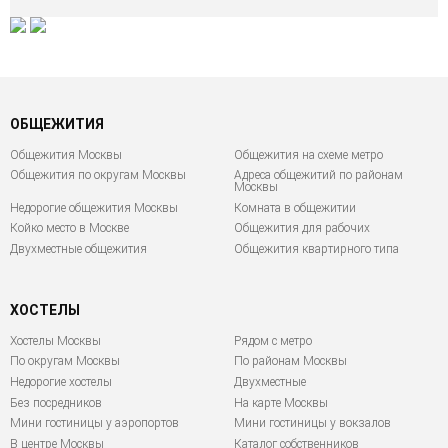
ОБЩЕЖИТИЯ
Общежития Москвы
Общежития на схеме метро
Общежития по округам Москвы
Адреса общежитий по районам
Москвы
Недорогие общежития Москвы
Комната в общежитии
Койко место в Москве
Общежития для рабочих
Двухместные общежития
Общежития квартирного типа
ХОСТЕЛЫ
Хостелы Москвы
Рядом с метро
По округам Москвы
По районам Москвы
Недорогие хостелы
Двухместные
Без посредников
На карте Москвы
Мини гостиницы у аэропортов
Мини гостиницы у вокзалов
В центре Москвы
Каталог собственников