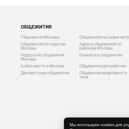
ОБЩЕЖИТИЯ
Общежития Москвы
Общежития на схеме мет
Общежития по округам
Адреса общежитий по
Москвы
районам Москвы
Недорогие общежития
Комната в общежитии
Москвы
Койко место в Москве
Общежития для рабочих
Двухместные общежития
Общежития квартирного
типа
Мы используем cookies для ул