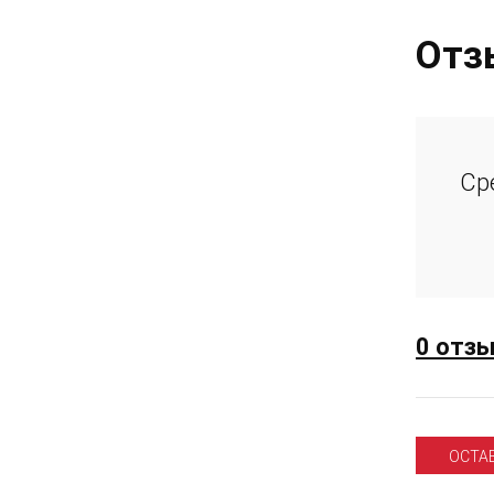
Отз
Ср
0 отз
ОСТА