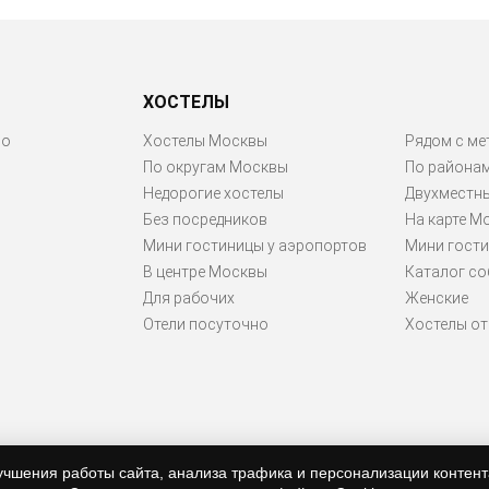
ХОСТЕЛЫ
ро
Хостелы Москвы
Рядом с ме
По округам Москвы
По района
Недорогие хостелы
Двухместн
Без посредников
На карте М
Мини гостиницы у аэропортов
Мини гости
В центре Москвы
Каталог со
Для рабочих
Женские
Отели посуточно
Хостелы от 
учшения работы сайта, анализа трафика и персонализации контент