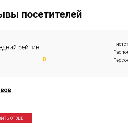
ывы посетителей
Чисто
едний рейтинг
Распо
0
Персо
ывов
ВИТЬ ОТЗЫВ