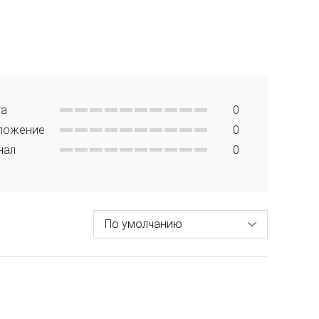
та
0
ложение
0
нал
0