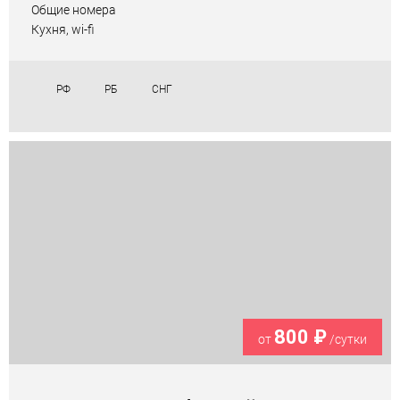
Общие номера
Кухня, wi-fi
РФ
РБ
СНГ
800 ₽
от
/сутки