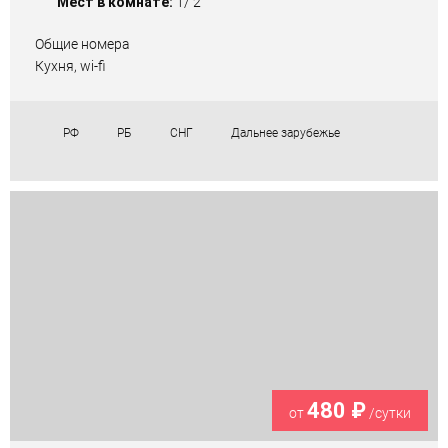
Мест в комнате:
1/ 2
Общие номера
Кухня, wi-fi
РФ
РБ
СНГ
Дальнее зарубежье
480 ₽
от
/сутки