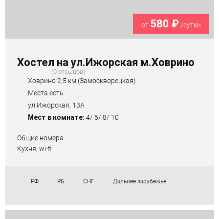
580 ₽
от
/сутки
Хостел на ул.Ижорская м.Ховрино
0 отзывов
Ховрино 2,5 км (Замоскворецкая)
Места есть
ул.Ижорская, 13А
Мест в комнате:
4/ 6/ 8/ 10
Общие номера
Кухня, wi-fi
РФ
РБ
СНГ
Дальнее зарубежье