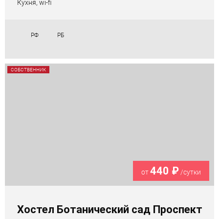
Кухня, wi-fi
РФ
РБ
СОБСТВЕННИК
440 ₽
от
/сутки
Хостел Ботанический сад Проспект