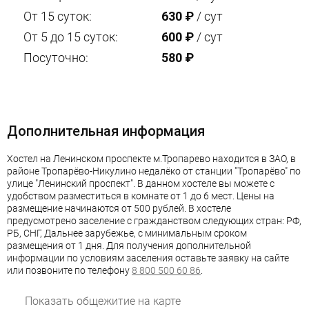
От 15 суток:
630
₽
/ сут
От 5 до 15 суток:
600
₽
/ сут
Посуточно:
580
₽
Дополнительная информация
Хостел на Ленинском проспекте м.Тропарево находится в ЗАО, в
районе Тропарёво-Никулино недалёко от станции "Тропарёво" по
улице "Ленинский проспект". В данном хостеле вы можете с
удобством разместиться в комнате от 1 до 6 мест. Цены на
размещение начинаются от 500 рублей. В хостеле
предусмотрено заселение с гражданством следующих стран: РФ,
РБ, СНГ, Дальнее зарубежье, с минимальным сроком
размещения от 1 дня. Для получения дополнительной
информации по условиям заселения оставьте заявку на сайте
или позвоните по телефону
8 800 500 60 86
.
Показать общежитие на карте