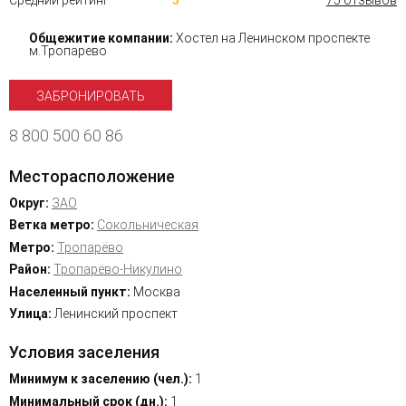
Средний рейтинг
5
75 отзывов
Общежитие компании:
Хостел на Ленинском проспекте
м.Тропарево
ЗАБРОНИРОВАТЬ
8 800 500 60 86
Месторасположение
Округ:
ЗАО
Ветка метро:
Сокольническая
Метро:
Тропарёво
Район:
Тропарёво-Никулино
Населенный пункт:
Москва
Улица:
Ленинский проспект
Условия заселения
Минимум к заселению (чел.):
1
Минимальный срок (дн.):
1