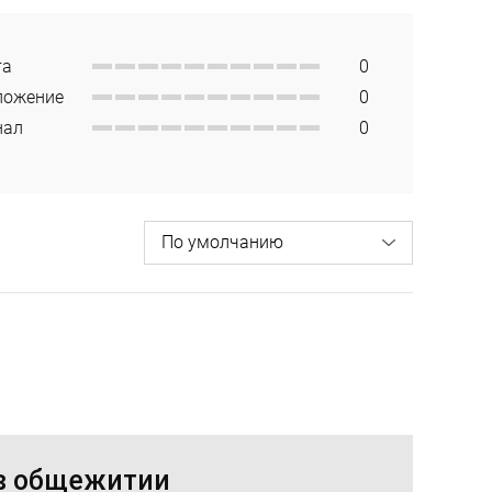
та
0
ложение
0
нал
0
 в общежитии