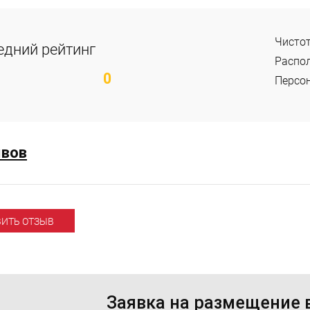
Чисто
едний рейтинг
Распо
0
Персо
ывов
ВИТЬ ОТЗЫВ
Заявка на размещение