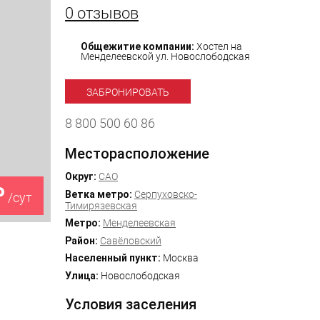
0 отзывов
Общежитие компании:
Хостел на
Менделеевской ул. Новослободская
ЗАБРОНИРОВАТЬ
8 800 500 60 86
Месторасположение
Округ:
САО
₽
Ветка метро:
Серпуховско-
/сут
Тимирязевская
Метро:
Менделеевская
Район:
Савёловский
Населенный пункт:
Москва
Улица:
Новослободская
Условия заселения