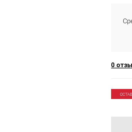
Ср
0 отз
ОСТА