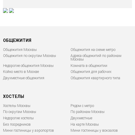
ОБЩЕЖИТИЯ
Общежития Москвы
Общежития на схеме метро
Общежития по округам Москвы
Адреса общежитий по районам
Москвы
Недорогие общежития Москвы
Комната в общежитии
Койко место в Москве
Общежития для рабочих
Двухместные общежития
Общежития квартирного типа
ХОСТЕЛЫ
Хостелы Москвы
Рядом с метро
По округам Москвы
По районам Москвы
Недорогие хостелы
Двухместные
Без посредников
На карте Москвы
Мини гостиницы у аэропортов
Мини гостиницы у вокзалов