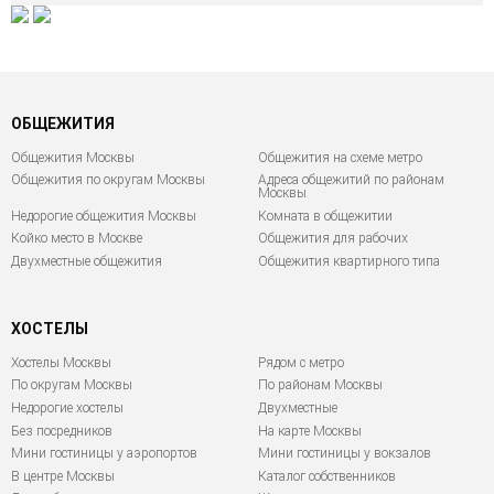
ОБЩЕЖИТИЯ
Общежития Москвы
Общежития на схеме метро
Общежития по округам Москвы
Адреса общежитий по районам
Москвы
Недорогие общежития Москвы
Комната в общежитии
Койко место в Москве
Общежития для рабочих
Двухместные общежития
Общежития квартирного типа
ХОСТЕЛЫ
Хостелы Москвы
Рядом с метро
По округам Москвы
По районам Москвы
Недорогие хостелы
Двухместные
Без посредников
На карте Москвы
Мини гостиницы у аэропортов
Мини гостиницы у вокзалов
В центре Москвы
Каталог собственников