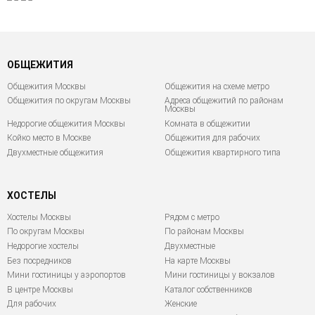
ОБЩЕЖИТИЯ
Общежития Москвы
Общежития на схеме метро
Общежития по округам Москвы
Адреса общежитий по районам
Москвы
Недорогие общежития Москвы
Комната в общежитии
Койко место в Москве
Общежития для рабочих
Двухместные общежития
Общежития квартирного типа
ХОСТЕЛЫ
Хостелы Москвы
Рядом с метро
По округам Москвы
По районам Москвы
Недорогие хостелы
Двухместные
Без посредников
На карте Москвы
Мини гостиницы у аэропортов
Мини гостиницы у вокзалов
В центре Москвы
Каталог собственников
Для рабочих
Женские