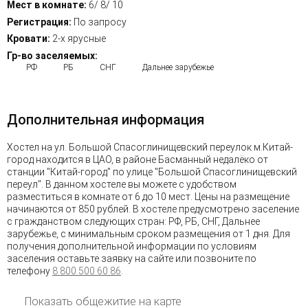
Мест в комнате:
6/ 8/ 10
Регистрация:
По запросу
Кровати:
2-х ярусные
Гр-во заселяемых:
РФ
РБ
СНГ
Дальнее зарубежье
Дополнительная информация
Хостел на ул. Большой Спасоглинищевский переулок м.Китай-
город находится в ЦАО, в районе Басманный недалёко от
станции "Китай-город" по улице "Большой Спасоглинищевский
переул". В данном хостеле вы можете с удобством
разместиться в комнате от 6 до 10 мест. Цены на размещение
начинаются от 850 рублей. В хостеле предусмотрено заселение
с гражданством следующих стран: РФ, РБ, СНГ, Дальнее
зарубежье, с минимальным сроком размещения от 1 дня. Для
получения дополнительной информации по условиям
заселения оставьте заявку на сайте или позвоните по
телефону
8 800 500 60 86
.
Показать общежитие на карте