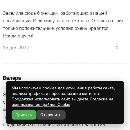
Заселила сюда 6 женщин, работающих в нашей
организации. И ни минуты не пожалела. Отзывы от них
только положительные, условия очень нравятся.
Рекомендуем!
15 дек, 2022
0
Валера
Мы используем cookies для улучшения работы сайта,
анализа трафика и персонализации контента.
Я таксист, периодически заезжаю в этот хостел
Продолжая использовать сайт, вы даете
Согласие на
отдохнуть переночевать. Стоянка прямо рядом с
использование файлов Cookie
.
хостелом, цены невысокие. И что немаловажно всегда
Принять
Отклонить
тихо и спокойно. Администраторы порядок
поддерживают отлично! И пятёрочка напротив.