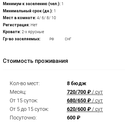
Минимум к заселению (чел.):
1
Минимальный срок (дн.):
1
Мест в комнате:
4/ 6/ 8/ 10
Регистрация:
Нет
Кровати:
2-х ярусные
Гр-во заселяемых:
РФ
СНГ
Стоимость проживания
Кол-во мест:
8 бюдж
Месяц:
720/700
₽
/ сут
От 15 суток:
680/650
₽
/ сут
От 5 до 15 суток:
620/600
₽
/ сут
Посуточно:
600
₽