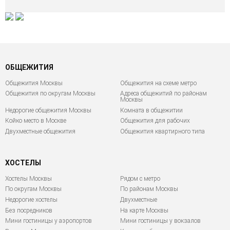
ОБЩЕЖИТИЯ
Общежития Москвы
Общежития на схеме метро
Общежития по округам Москвы
Адреса общежитий по районам
Москвы
Недорогие общежития Москвы
Комната в общежитии
Койко место в Москве
Общежития для рабочих
Двухместные общежития
Общежития квартирного типа
ХОСТЕЛЫ
Хостелы Москвы
Рядом с метро
По округам Москвы
По районам Москвы
Недорогие хостелы
Двухместные
Без посредников
На карте Москвы
Мини гостиницы у аэропортов
Мини гостиницы у вокзалов