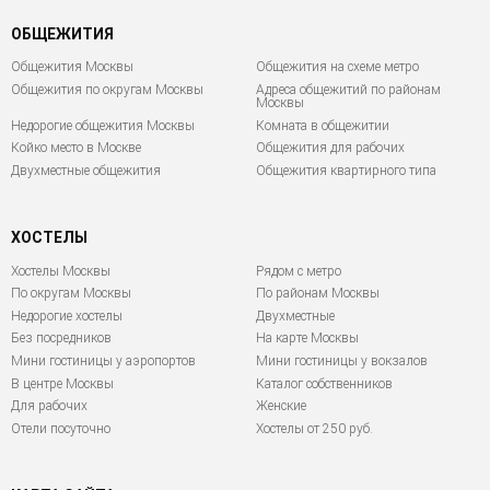
ОБЩЕЖИТИЯ
Общежития Москвы
Общежития на схеме метро
Общежития по округам Москвы
Адреса общежитий по районам
Москвы
Недорогие общежития Москвы
Комната в общежитии
Койко место в Москве
Общежития для рабочих
Двухместные общежития
Общежития квартирного типа
ХОСТЕЛЫ
Хостелы Москвы
Рядом с метро
По округам Москвы
По районам Москвы
Недорогие хостелы
Двухместные
Без посредников
На карте Москвы
Мини гостиницы у аэропортов
Мини гостиницы у вокзалов
В центре Москвы
Каталог собственников
Для рабочих
Женские
Отели посуточно
Хостелы от 250 руб.