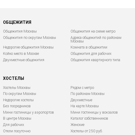
ОБЩЕЖИТИЯ
Общежития Москвы
Общежития на схеме метро
Общежития по округам Москвы
Адреса общежитий по районам
Москвы
Недорогие общежития Москвы
Комната в общежитии
Койко место в Москве
Общежития для рабочих
Двухместные общежития
Общежития квартирного типа
ХОСТЕЛЫ
Хостелы Москвы
Рядом с метро
По округам Москвы
По районам Москвы
Недорогие хостелы
Двухместные
Без посредников
На карте Москвы
Мини гостиницы у аэропортов
Мини гостиницы у вокзалов
В центре Москвы
Каталог собственников
Для рабочих
Женские
Отели посуточно
Хостелы от 250 руб.