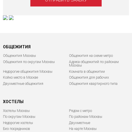
ОБЩЕЖИТИЯ
Общежития Москвы
Общежития на схеме метро
Общежития по округам Москвы
Адреса общежитий по районам
Москвы
Недорогие общежития Москвы
Комната в общежитии
Койко место в Москве
Общежития для рабочих
Двухместные общежития
Общежития квартирного типа
ХОСТЕЛЫ
Хостелы Москвы
Рядом с метро
По округам Москвы
По районам Москвы
Недорогие хостелы
Двухместные
Без посредников
На карте Москвы