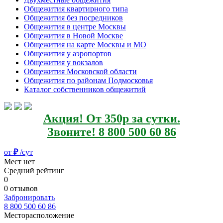
Общежития квартирного типа
Общежития без посредников
Общежития в центре Москвы
Общежития в Новой Москве
Общежития на карте Москвы и МО
Общежития у аэропортов
Общежития у вокзалов
Общежития Московской области
Общежития по районам Подмосковья
Каталог собственников общежитий
Акция! От 350р за сутки.
Звоните! 8 800 500 60 86
от
₽
/сут
Мест нет
Средний рейтинг
0
0 отзывов
Забронировать
8 800 500 60 86
Месторасположение