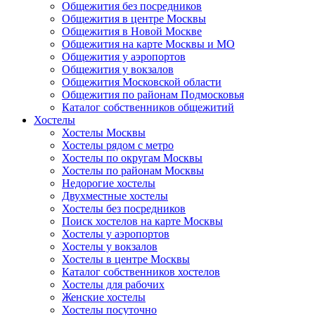
Общежития без посредников
Общежития в центре Москвы
Общежития в Новой Москве
Общежития на карте Москвы и МО
Общежития у аэропортов
Общежития у вокзалов
Общежития Московской области
Общежития по районам Подмосковья
Каталог собственников общежитий
Хостелы
Хостелы Москвы
Хостелы рядом с метро
Хостелы по округам Москвы
Хостелы по районам Москвы
Недорогие хостелы
Двухместные хостелы
Хостелы без посредников
Поиск хостелов на карте Москвы
Хостелы у аэропортов
Хостелы у вокзалов
Хостелы в центре Москвы
Каталог собственников хостелов
Хостелы для рабочих
Женские хостелы
Хостелы посуточно