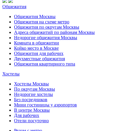
Общежития
Общежития Москвы
Общежития на схеме метро
Общежития по округам Москвы
Адреса общежитий по районам Москвы
Недорогие общежития Москвы
Комната в общежитии
Койко место в Москве
Общежития для рабочих
Двухместные общежития
Общежития квартирного типа
Хостелы
Хостелы Москвы
По округам Москвы
Недорогие хостелы
Без посредников
Мини гостиницы у аэропортов
В центре Москвы
Для рабочих
Отели посуточно
Рядом с метро