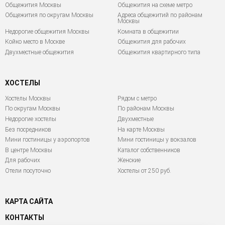
Общежития Москвы
Общежития на схеме метро
Общежития по округам Москвы
Адреса общежитий по районам
Москвы
Недорогие общежития Москвы
Комната в общежитии
Койко место в Москве
Общежития для рабочих
Двухместные общежития
Общежития квартирного типа
ХОСТЕЛЫ
Хостелы Москвы
Рядом с метро
По округам Москвы
По районам Москвы
Недорогие хостелы
Двухместные
Без посредников
На карте Москвы
Мини гостиницы у аэропортов
Мини гостиницы у вокзалов
В центре Москвы
Каталог собственников
Для рабочих
Женские
Отели посуточно
Хостелы от 250 руб.
КАРТА САЙТА
КОНТАКТЫ