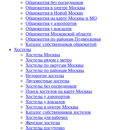
Общежития без посредников
Общежития в центре Москвы
Общежития в Новой Москве
Общежития на карте Москвы и МО
Общежития у аэропортов
Общежития у вокзалов
Общежития Московской области
Общежития по районам Подмосковья
Каталог собственников общежитий
Хостелы
Хостелы Москвы
Хостелы рядом с метро
Хостелы по округам Москвы
Хостелы по районам Москвы
Недорогие хостелы
Двухместные хостелы
Хостелы без посредников
Поиск хостелов на карте Москвы
Хостелы у аэропортов
Хостелы у вокзалов
Хостелы в центре Москвы
Каталог собственников хостелов
Хостелы для рабочих
Женские хостелы
Хостелы посуточно