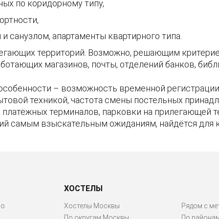
ных по коридорному типу,
ртности,
и санузлом, апартаменты квартирного типа.
егающих территорий. Возможно, решающим критерие
ботающих магазинов, почты, отделений банков, библи
особенности – возможность временной регистрации 
ытовой техникой, частота смены постельных принадл
ие платёжных терминалов, парковки на прилегающей 
ий самым взыскательным ожиданиям, найдётся для 
ХОСТЕЛЫ
ро
Хостелы Москвы
Рядом с ме
По округам Москвы
По района