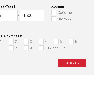
а (₽/cут)
Хозяин
Собственник
Частник
т в комнате:
1
2
3
4
5
6
7
8
9
10 и больше