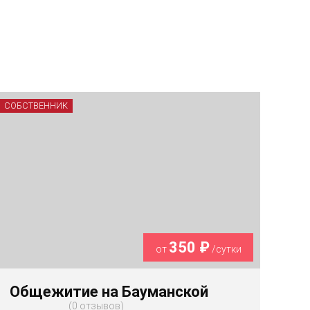
СОБСТВЕННИК
350 ₽
от
/сутки
Общежитие на Бауманской
0 отзывов