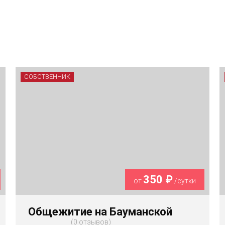
СОБСТВЕННИК
350 ₽
от
/сутки
Общежитие на Бауманской
0 отзывов