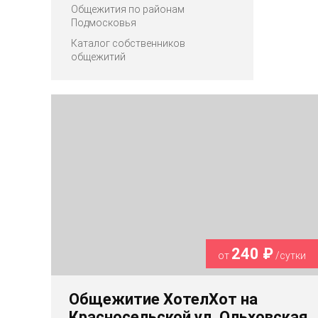
Общежития по районам
Подмосковья
Каталог собственников
общежитий
240 ₽
от
/сутки
Общежитие ХотелХот на
Красносельской ул. Ольховская