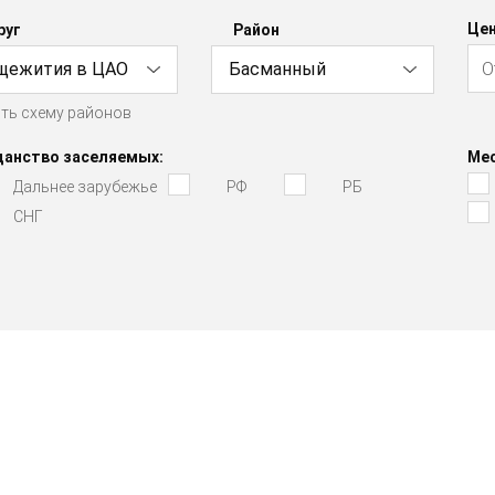
Цен
руг
Район
щежития в ЦАО
Басманный
ть схему районов
данство заселяемых:
Мес
Дальнее зарубежье
РФ
РБ
СНГ