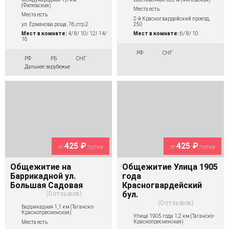
(Филевская)
Места есть
Места есть
2-й Красногвардейский проезд,
ул. Ермакова роща, 7б, стр.2
250
Мест в комнате:
4/ 8/ 10/ 12/ 14/
Мест в комнате:
6/ 8/ 10
16
РФ
СНГ
РФ
РБ
СНГ
Дальнее зарубежье
425 ₽
425 ₽
от
/сутки
от
/сутки
Общежитие на
Общежитие Улица 1905
Баррикадной ул.
года
Большая Садовая
Красногвардейский
0 отзывов
бул.
0 отзывов
Баррикадная 1,1 км (Таганско-
Краснопресненская)
Улица 1905 года 1,2 км (Таганско-
Краснопресненская)
Места есть