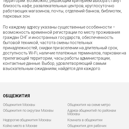
территорий. Возможно, решающим критерием выбора станут
близость кафе, развлекательных центров, круглосуточно
работающих магазинов, почты, отделений банков, библиотек,
парковых зон.
По каждому адресу указаны существенные особенности –
возможность временной регистрации по месту проживания
граждан СНГ и иностранных государств, обеспеченность
бытовой техникой, частота смены постельных
принадлежностей, скидки при вселении на длительный срок,
доступность Wi-Fi, наличие платёжных терминалов, парковки на
прилегающей территории, часы работы администрации,
контактные данные. Выбор, удовлетворяющий самым
взыскательным ожиданиям, найдётся для каждого.
ОБЩЕЖИТИЯ
Общежития Москвы
Общежития на схеме метро
Общежития по округам Москвы
Адреса общежитий по районам
Москвы
Недорогие общежития Москвы
Комната в общежитии
Койко место в Москве
Общежития для рабочих