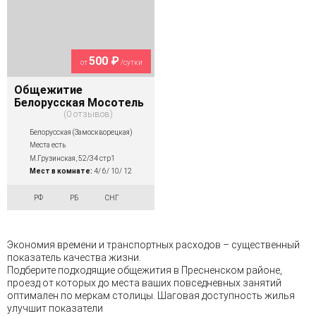
500 ₽
от
/сутки
Общежитие
Белорусская Мосотель
0 отзывов
Белорусская (Замоскворецкая)
Места есть
М.Грузинская, 52/34 стр1
Мест в комнате:
4/ 6/ 10/ 12
РФ
РБ
СНГ
Экономия времени и транспортных расходов – существенный
показатель качества жизни.
Подберите подходящие общежития в Пресненском районе,
проезд от которых до места ваших повседневных занятий
оптимален по меркам столицы. Шаговая доступность жилья
улучшит показатели