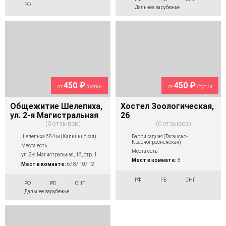
РФ
Дальнее зарубежье
450 ₽
450 ₽
от
/сутки
от
/сутки
Общежитие Шелепиха,
Хостел Зоологическая,
ул. 2-я Магистральная
26
0 отзывов
0 отзывов
Шелепиха 684 м (Калининская)
Баррикадная (Таганско-
Краснопресненская)
Места есть
Места есть
ул. 2-я Магистральная, 16, стр. 1
Мест в комнате:
8
Мест в комнате:
6/ 8/ 10/ 12
РФ
РБ
СНГ
РФ
РБ
СНГ
Дальнее зарубежье