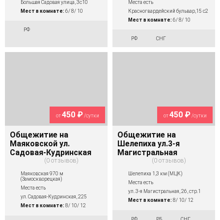
Места есть
Большая Садовая улица, 3с10
Красногвардейский бульвар,15 с2
Мест в комнате:
6/ 8/ 10
Мест в комнате:
6/ 8/ 10
РФ
РФ
СНГ
450 ₽
450 ₽
от
/сутки
от
/сутки
Общежитие на
Общежитие на
Маяковской ул.
Шелепиха ул.3-я
Садовая-Кудринская
Магистральная
0 отзывов
0 отзывов
Маяковская 970 м
Шелепиха 1,3 км (МЦК)
(Замоскворецкая)
Места есть
Места есть
ул. 3-я Магистральная, 26, стр.1
ул. Садовая-Кудринская, 225
Мест в комнате:
8/ 10/ 12
Мест в комнате:
8/ 10/ 12
РФ
РБ
СНГ