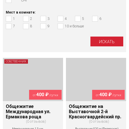
СНГ
Мест в комнате:
1
2
3
4
5
6
7
8
9
10 и больше
СОБСТВЕННИК
400 ₽
400 ₽
от
/сутки
от
/сутки
Общежитие
Общежитие на
Международная ул.
Выставочной 2-й
Ермакова роща
Красногвардейский пр.
0 отзывов
0 отзывов
Международная 1,3 км
Выставочная 520 м (Филевская)